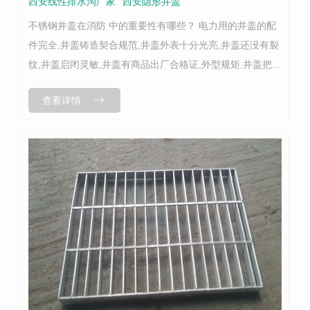
西安线性排水沟厂家
西安隐形井盖
不锈钢井盖在消防 中的重要性有哪些？ 电力用的井盖的配
件完全,井盖铸造契合规范,井盖外表十分光亮,井盖还没有裂
纹,井盖启闭灵敏,井盖有商品出厂合格证,外型规矩.井盖把光
滑脂涂于轮轴、密封圈内和滚珠或滚柱轴承的磨擦部位,能
查看详情
削减磨擦并令滚动...