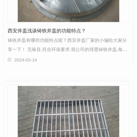
西安井盖浅谈铸铁井盖的功能特点？
铸铁井盖有哪些功能特点呢？西安井盖厂家的小编给大家分
享一下！ 无噪音,符合环保要求.我公司的球墨铸铁井盖,每件
产品都经过三道程序处理,使井盖和井环表面为零,两…
2024-03-14