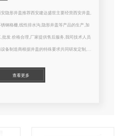
西安隐形井盖推荐西安建达盛世主要经营西安井盖,
不锈钢格栅,线性排水沟,隐形井盖等产品的生产,加
工,批发.价格合理,厂家提供售后服务,我司技术人员
与设备制造商根据井盖的特殊要求共同研发定制,生
产效率快,加工精度准确,外形更加..美观。
查看更多